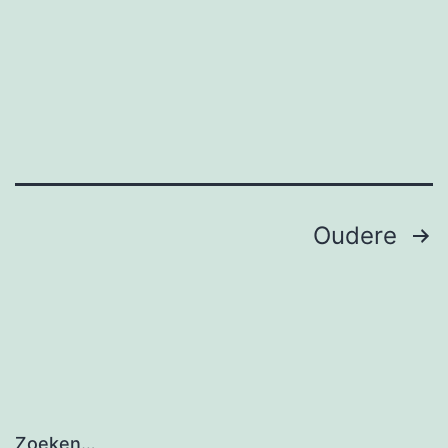
Berichten
Oudere
paginering
Zoeken…