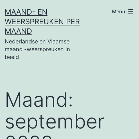
Ga
MAAND- EN
Menu
naar
WEERSPREUKEN PER
de
MAAND
inhoud
Nederlandse en Vlaamse
maand -weerspreuken in
beeld
Maand:
september